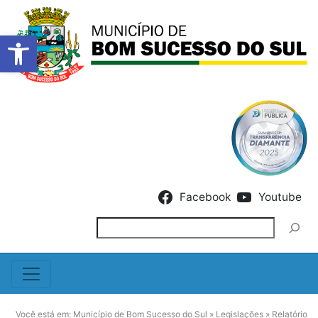
Barra de Ferramentas Abert
Skip to content
Facebook
Youtube
Pesquisar
Você está em:
Município de Bom Sucesso do Sul
»
Legislações
»
Relatório