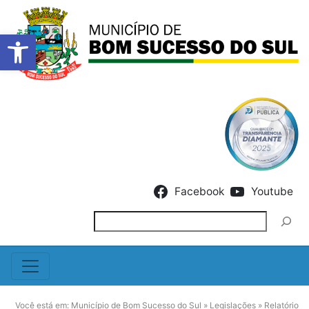
Barra de Ferramentas Abert
Skip to content
Facebook
Youtube
Pesquisar
Você está em:
Município de Bom Sucesso do Sul
»
Legislações
»
Relatório