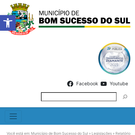
Barra de Ferramentas Abert
Skip to content
Facebook
Youtube
Pesquisar
Você está em:
Município de Bom Sucesso do Sul
»
Legislações
»
Relatório