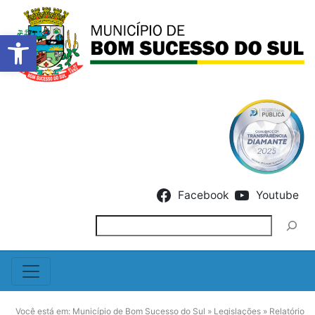
Barra de Ferramentas Abert
Skip to content
Facebook
Youtube
Pesquisar
Você está em:
Município de Bom Sucesso do Sul
»
Legislações
»
Relatório