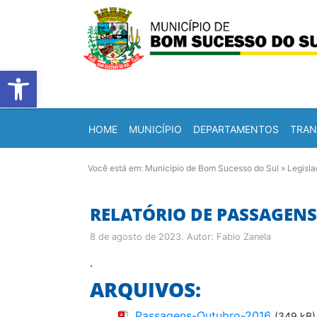
Barra de Ferramentas Abert
HOME
MUNICÍPIO
DEPARTAMENTOS
TRAN
Você está em:
Município de Bom Sucesso do Sul
»
Legisl
RELATÓRIO DE PASSAGENS
8 de agosto de 2023
. Autor:
Fabio Zanela
.
ARQUIVOS:
Passagens-Outubro-2016
(349 kB)