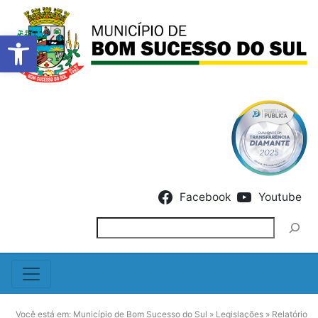
Barra de Ferramentas Abert
Skip to content
Facebook
Youtube
Pesquisar
Você está em:
Município de Bom Sucesso do Sul
»
Legislações
»
Relatório