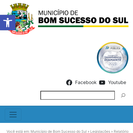
Barra de Ferramentas Abert
Skip to content
Facebook
Youtube
Pesquisar
Você está em:
Município de Bom Sucesso do Sul
»
Legislações
»
Relatório