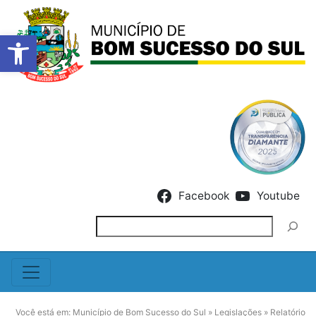
Barra de Ferramentas Abert
Skip to content
Facebook
Youtube
Pesquisar
Você está em:
Município de Bom Sucesso do Sul
»
Legislações
»
Relatório