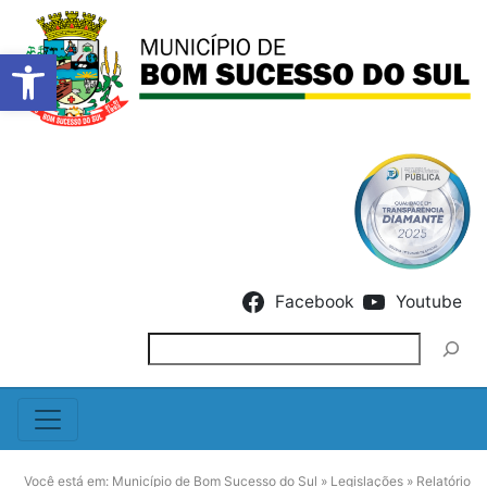
Barra de Ferramentas Abert
Skip to content
Facebook
Youtube
Pesquisar
Você está em:
Município de Bom Sucesso do Sul
»
Legislações
»
Relatório