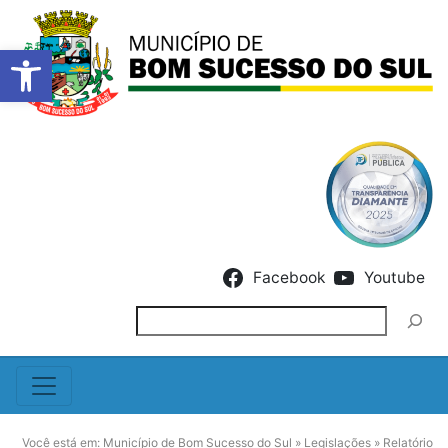
Barra de Ferramentas Abert
Skip to content
Facebook
Youtube
Pesquisar
Você está em:
Município de Bom Sucesso do Sul
»
Legislações
»
Relatório