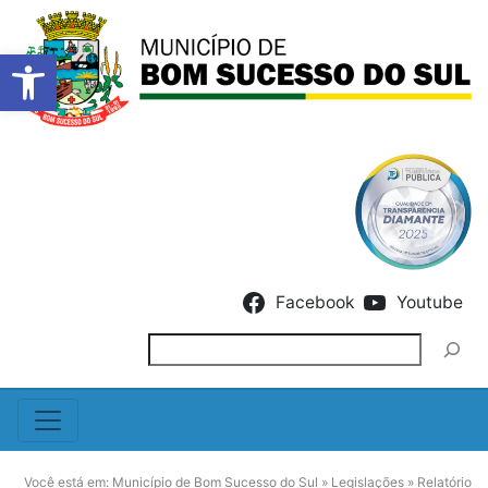
Barra de Ferramentas Abert
Skip to content
Facebook
Youtube
Pesquisar
Você está em:
Município de Bom Sucesso do Sul
»
Legislações
»
Relatório