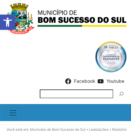
Barra de Ferramentas Abert
Skip to content
Facebook
Youtube
Pesquisar
Você está em:
Município de Bom Sucesso do Sul
»
Legislações
»
Relatório