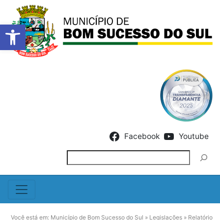
Barra de Ferramentas Abert
Skip to content
Facebook
Youtube
Pesquisar
Você está em:
Município de Bom Sucesso do Sul
»
Legislações
»
Relatório