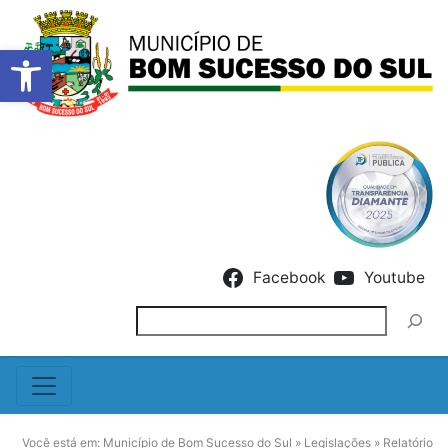
Barra de Ferramentas Abert
Skip to content
Facebook
Youtube
Pesquisar
Você está em:
Município de Bom Sucesso do Sul
»
Legislações
»
Relatório