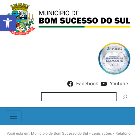
Barra de Ferramentas Abert
Skip to content
Facebook
Youtube
Pesquisar
Você está em:
Município de Bom Sucesso do Sul
»
Legislações
»
Relatório