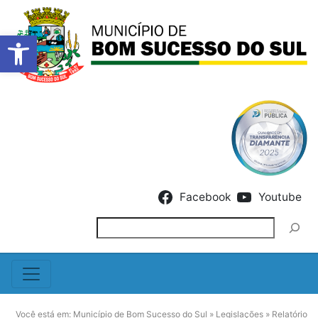
Barra de Ferramentas Abert
Skip to content
Facebook
Youtube
Pesquisar
Você está em:
Município de Bom Sucesso do Sul
»
Legislações
»
Relatório