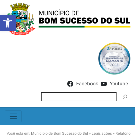
Barra de Ferramentas Abert
Skip to content
Facebook
Youtube
Pesquisar
Você está em:
Município de Bom Sucesso do Sul
»
Legislações
»
Relatório