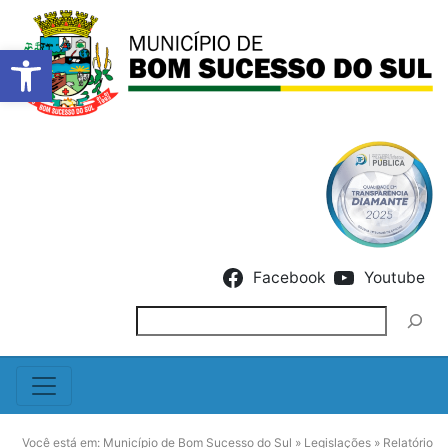
Barra de Ferramentas Abert
Skip to content
Facebook
Youtube
Pesquisar
Você está em:
Município de Bom Sucesso do Sul
»
Legislações
»
Relatório