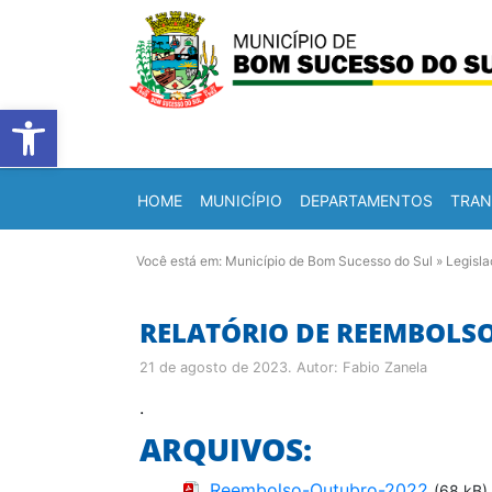
Barra de Ferramentas Abert
HOME
MUNICÍPIO
DEPARTAMENTOS
TRAN
Você está em:
Município de Bom Sucesso do Sul
»
Legisl
RELATÓRIO DE REEMBOLSO
21 de agosto de 2023
. Autor:
Fabio Zanela
.
ARQUIVOS:
Reembolso-Outubro-2022
(68 kB)