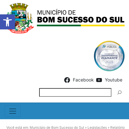
Barra de Ferramentas Abert
Skip to content
Facebook
Youtube
Pesquisar
Você está em:
Município de Bom Sucesso do Sul
»
Legislações
»
Relatório