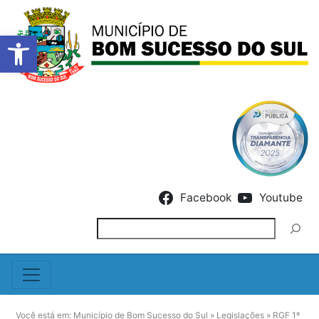
Barra de Ferramentas Abert
Skip to content
Facebook
Youtube
Pesquisar
Você está em:
Município de Bom Sucesso do Sul
»
Legislações
»
RGF 1º