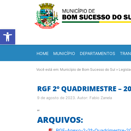
Barra de Ferramentas Abert
HOME
MUNICÍPIO
DEPARTAMENTOS
TRAN
Você está em:
Município de Bom Sucesso do Sul
»
Legisl
RGF 2º QUADRIMESTRE – 2
9 de agosto de 2023
. Autor:
Fabio Zanela
,,
ARQUIVOS:
RGF-Anexo-2-2º-Quadrimestre-2