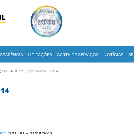
Skip to content
a
SPARÊNCIA
LICITAÇÕES
CARTA DE SERVIÇOS
NOTÍCIAS
SE
ações
»
RGF 2º Quadrimestre – 2014
014
014
•
(331 kB)
21/06/2018