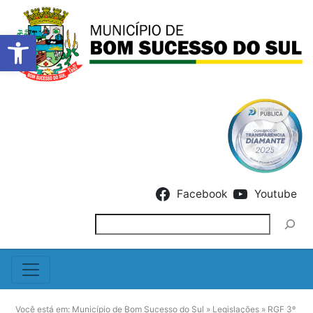
Barra de Ferramentas Abert
Skip to content
Facebook
Youtube
Pesquisar
Você está em:
Município de Bom Sucesso do Sul
»
Legislações
»
RGF 3º