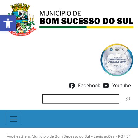
Barra de Ferramentas Abert
Skip to content
Facebook
Youtube
Pesquisar
Você está em:
Município de Bom Sucesso do Sul
»
Legislações
»
RGF 3º