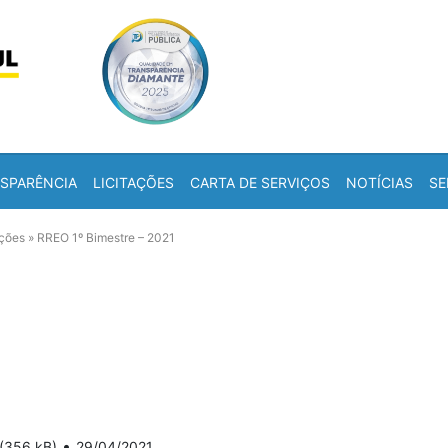
Skip to content
a
SPARÊNCIA
LICITAÇÕES
CARTA DE SERVIÇOS
NOTÍCIAS
SE
ações
»
RREO 1º Bimestre – 2021
•
(356 kB)
29/04/2021