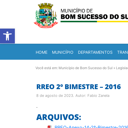
Barra de Ferramentas Abert
HOME
MUNICÍPIO
DEPARTAMENTOS
TRAN
Você está em:
Município de Bom Sucesso do Sul
»
Legisl
RREO 2º BIMESTRE – 2016
8 de agosto de 2023
. Autor:
Fabio Zanela
.
ARQUIVOS:
RREO-Anexo-14-2º-Bimestre-201