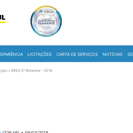
Skip to content
a
SPARÊNCIA
LICITAÇÕES
CARTA DE SERVIÇOS
NOTÍCIAS
SE
ações
»
RREO 2º Bimestre – 2016
6
•
(326 kB)
09/04/2018