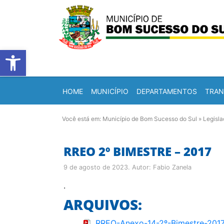
Barra de Ferramentas Abert
HOME
MUNICÍPIO
DEPARTAMENTOS
TRAN
Você está em:
Município de Bom Sucesso do Sul
»
Legisl
RREO 2º BIMESTRE – 2017
9 de agosto de 2023
. Autor:
Fabio Zanela
.
ARQUIVOS:
RREO-Anexo-14-2º-Bimestre-201