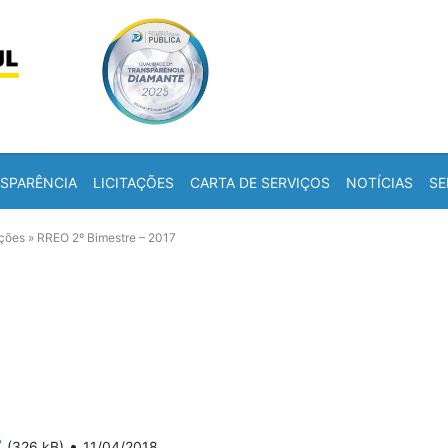
Skip to content
a
SPARÊNCIA
LICITAÇÕES
CARTA DE SERVIÇOS
NOTÍCIAS
SE
ações
»
RREO 2º Bimestre – 2017
7
•
(326 kB)
11/04/2018