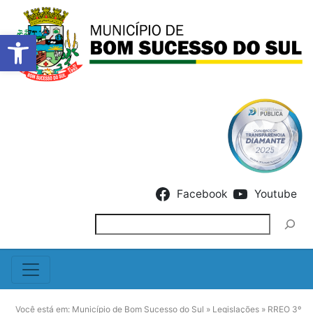
Barra de Ferramentas Abert
Skip to content
Facebook
Youtube
Pesquisar
Você está em:
Município de Bom Sucesso do Sul
»
Legislações
»
RREO 3º