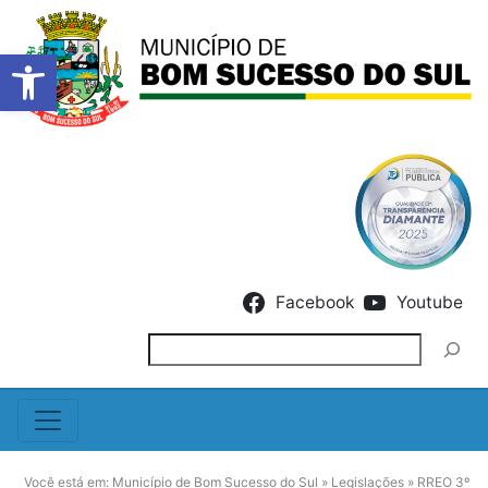
Barra de Ferramentas Abert
Skip to content
Facebook
Youtube
Pesquisar
Você está em:
Município de Bom Sucesso do Sul
»
Legislações
»
RREO 3º