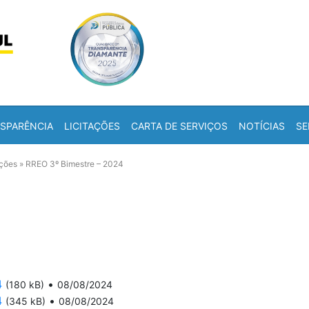
Skip to content
a
SPARÊNCIA
LICITAÇÕES
CARTA DE SERVIÇOS
NOTÍCIAS
SE
ações
»
RREO 3º Bimestre – 2024
4
•
(180 kB)
08/08/2024
4
•
(345 kB)
08/08/2024