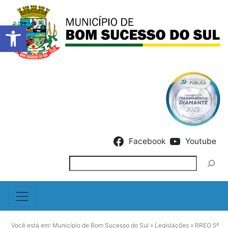
Barra de Ferramentas Abert
Skip to content
Facebook
Youtube
Pesquisar
Você está em:
Município de Bom Sucesso do Sul
»
Legislações
»
RREO 5º