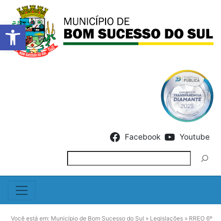
Barra de Ferramentas Abert
Skip to content
Facebook
Youtube
Pesquisar
Você está em:
Município de Bom Sucesso do Sul
»
Legislações
»
RREO 6º