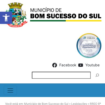
Barra de Ferramentas Abert
Skip to content
Facebook
Youtube
Pesquisar
Você está em:
Município de Bom Sucesso do Sul
»
Legislações
»
RREO 6º