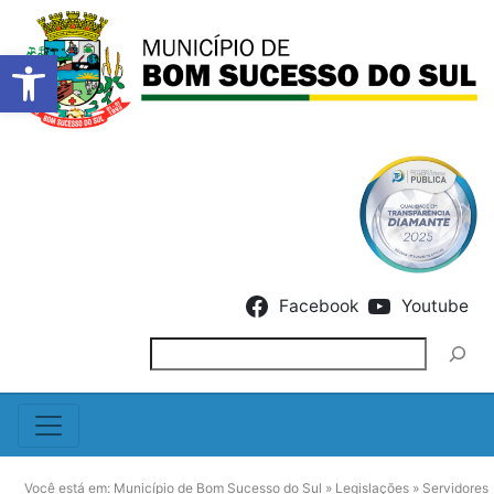
Barra de Ferramentas Abert
Skip to content
Facebook
Youtube
Pesquisar
Você está em:
Município de Bom Sucesso do Sul
»
Legislações
»
Servidores