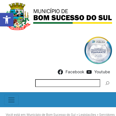
Barra de Ferramentas Abert
Skip to content
Facebook
Youtube
Pesquisar
Você está em:
Município de Bom Sucesso do Sul
»
Legislações
»
Servidores