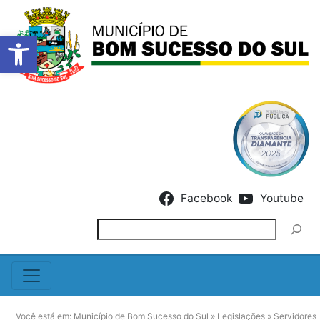
Barra de Ferramentas Abert
Skip to content
Facebook
Youtube
Pesquisar
Você está em:
Município de Bom Sucesso do Sul
»
Legislações
»
Servidores