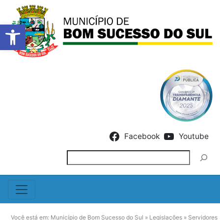
Barra de Ferramentas Abert
Skip to content
Facebook
Youtube
Pesquisar
Você está em:
Município de Bom Sucesso do Sul
»
Legislações
»
Servidores