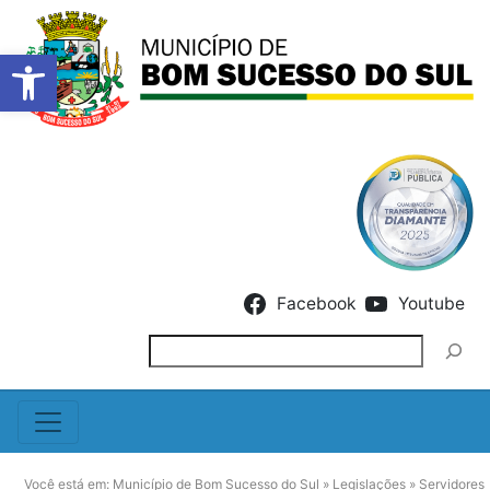
Barra de Ferramentas Abert
Skip to content
Facebook
Youtube
Pesquisar
Você está em:
Município de Bom Sucesso do Sul
»
Legislações
»
Servidores