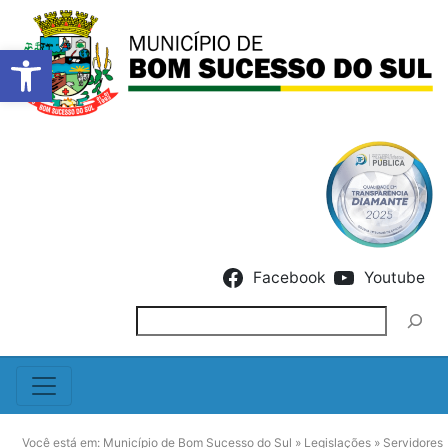
Barra de Ferramentas Abert
Skip to content
Facebook
Youtube
Pesquisar
Você está em:
Município de Bom Sucesso do Sul
»
Legislações
»
Servidores