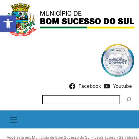
Barra de Ferramentas Abert
Skip to content
Facebook
Youtube
Pesquisar
Você está em:
Município de Bom Sucesso do Sul
»
Legislações
»
Servidores