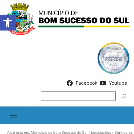
Barra de Ferramentas Abert
Skip to content
Facebook
Youtube
Pesquisar
Você está em:
Município de Bom Sucesso do Sul
»
Legislações
»
Servidores