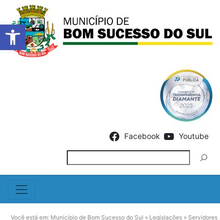
Barra de Ferramentas Abert
Skip to content
Facebook
Youtube
Pesquisar
Você está em:
Município de Bom Sucesso do Sul
»
Legislações
»
Servidores