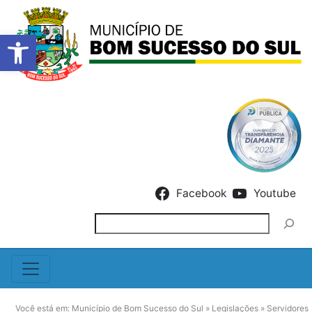
Barra de Ferramentas Abert
Skip to content
Facebook
Youtube
Pesquisar
Você está em:
Município de Bom Sucesso do Sul
»
Legislações
»
Servidores