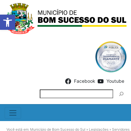
Barra de Ferramentas Abert
Skip to content
Facebook
Youtube
Pesquisar
Você está em:
Município de Bom Sucesso do Sul
»
Legislações
»
Servidores