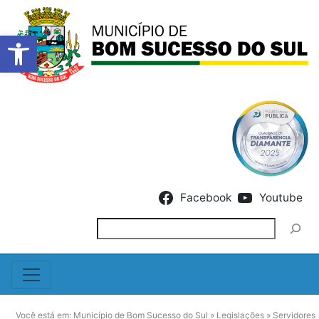
Barra de Ferramentas Abert
Skip to content
Facebook
Youtube
Pesquisar
Você está em:
Município de Bom Sucesso do Sul
»
Legislações
»
Servidores