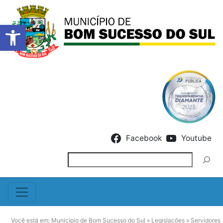
Barra de Ferramentas Abert
Skip to content
Facebook
Youtube
Pesquisar
Você está em:
Município de Bom Sucesso do Sul
»
Legislações
»
Servidores