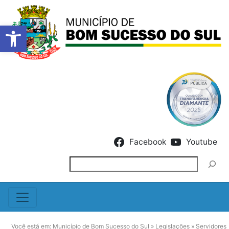
Barra de Ferramentas Abert
Skip to content
Facebook
Youtube
Pesquisar
Você está em:
Município de Bom Sucesso do Sul
»
Legislações
»
Servidores