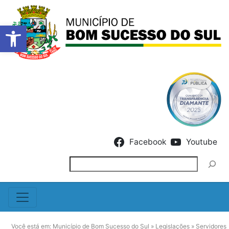
Barra de Ferramentas Abert
Skip to content
Facebook
Youtube
Pesquisar
Você está em:
Município de Bom Sucesso do Sul
»
Legislações
»
Servidores