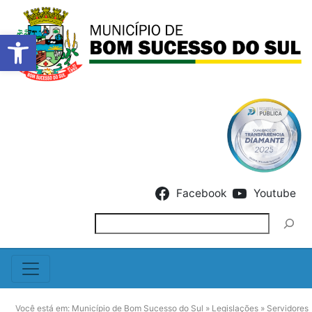
Barra de Ferramentas Abert
Skip to content
Facebook
Youtube
Pesquisar
Você está em:
Município de Bom Sucesso do Sul
»
Legislações
»
Servidores