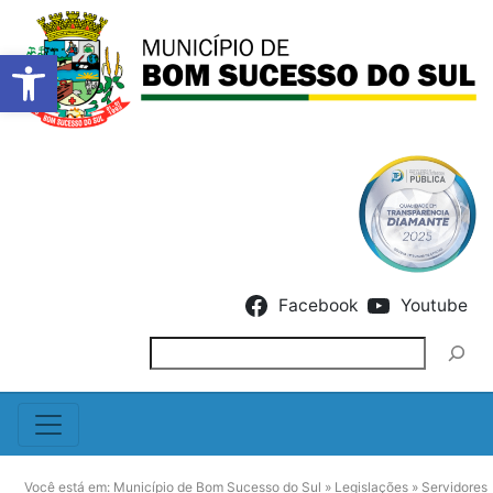
Barra de Ferramentas Abert
Skip to content
Facebook
Youtube
Pesquisar
Você está em:
Município de Bom Sucesso do Sul
»
Legislações
»
Servidores